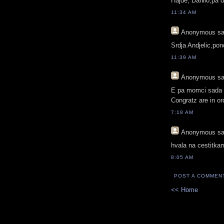
Hajde, Danilo,pa 
11:34 AM
Anonymous
sa
Srdja Andjelic,pon
11:39 AM
Anonymous
sa
E pa momci sada s
Congratz are in ord
7:18 AM
Anonymous
sa
hvala na cestitka
8:05 AM
POST A COMMEN
<< Home