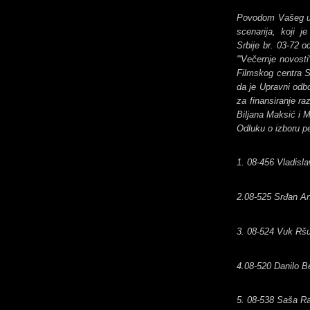
Povodom Vašeg uč
scenarija, koji j
Srbije br. 03-72 o
'''Večernje novost
Filmskog centra S
da je Upravni odb
za finansiranje ra
Biljana Maksić i 
Odluku o izboru pe
1. 08-456 Vladisla
2.08-525 Srđan An
3. 08-524 Vuk Ršum
4.08-520 Danilo 
5. 08-538 Saša Rad