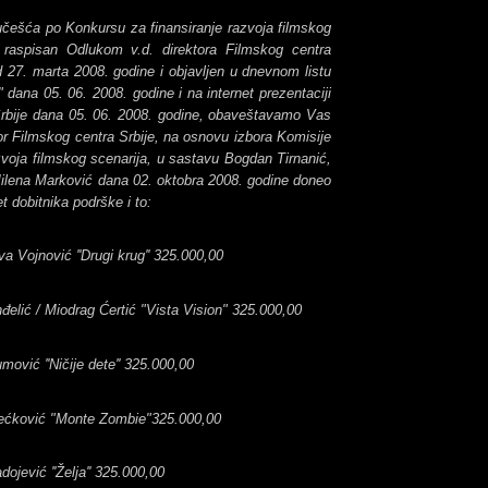
ešća po Konkursu za finansiranje razvoja filmskog
e raspisan Odlukom v.d. direktora Filmskog centra
d 27. marta 2008. godine i objavljen u dnevnom listu
i" dana 05. 06. 2008. godine i na internet prezentaciji
rbije dana 05. 06. 2008. godine, obaveštavamo Vas
or Filmskog centra Srbije, na osnovu izbora Komisije
zvoja filmskog scenarija, u sastavu Bogdan Tirnanić,
Milena Marković dana 02. oktobra 2008. godine doneo
t dobitnika podrške i to:
va Vojnović ''Drugi krug'' 325.000,00
đelić / Miodrag Ćertić "Vista Vision" 325.000,00
ović ''Ničije dete'' 325.000,00
Bećković "Monte Zombie"325.000,00
ojević ''Želja'' 325.000,00