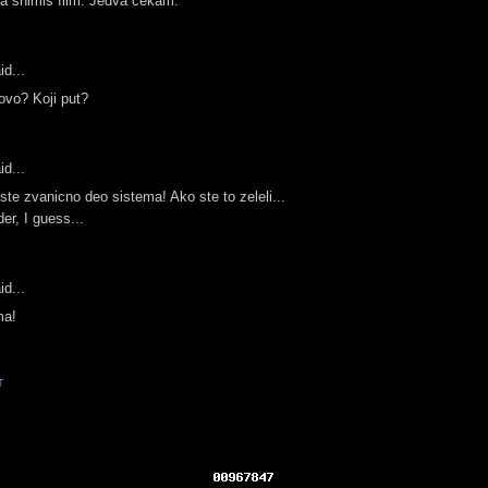
da snimis film. Jedva cekam.
id...
ovo? Koji put?
id...
te zvanicno deo sistema! Ako ste to zeleli...
er, I guess...
id...
ma!
T