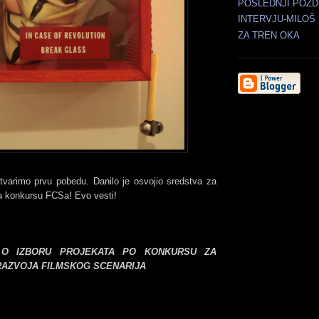
POSLEDNJI POZD
INTERVJU-MILOŠ
ZA TREN OKA
varimo prvu pobedu. Danilo je osvojio sredstva za
na konkursu FCSa! Evo vesti!
 O IZBORU PROJEKATA PO KONKURSU ZA
RAZVOJA FILMSKOG SCENARIJA