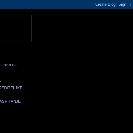
E PROFILE
S
REDITELJKE
ASPITANJE