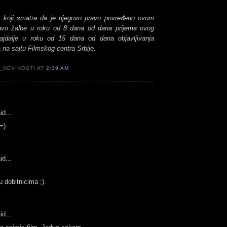
 koji smatra da je njegovo pravo povređeno ovom
vo žalbe u roku od 8 dana od dana prijema ovog
ajdalje u roku od 15 dana od dana objavljivanja
 na sajtu Filmskog centra Srbije.
_NEVINOSTI AT
2:39 AM
id...
=)
id...
ju dobitnicima ;).
id...