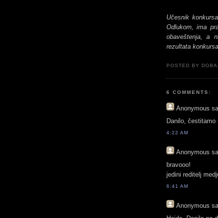
Učesnik konkursa
Odlukom, ima pra
obaveštenja, a n
rezultata konkursa
POSTED BY DOBA
6 COMMENTS:
Anonymous
sa
Danilo, čestitamo 
4:22 AM
Anonymous
sa
bravooo!
jedini reditelj med
6:41 AM
Anonymous
sa